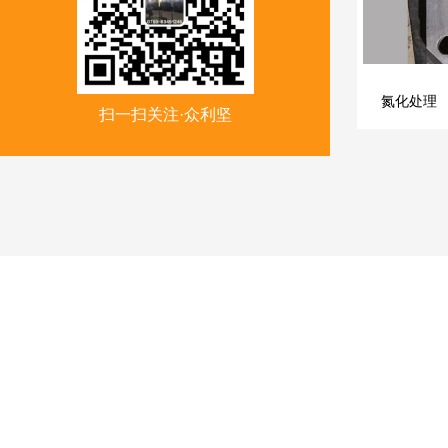
氮化处理
扫一扫关注·众利坚