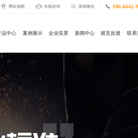
186-6642-

网站地图

在线咨询

添加微信

产品中心
案例展示
企业实景
新闻中心
留言反馈
联系