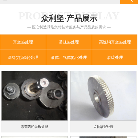
PRODUCT DISPLAY
众利坚·产品展示
— 匠心制造满足您对技术服务与产品品质的需求 —
真空热处理
常规热处理
高速钢真空热处理
深冷(超深冷)处理
液体、气体氮化处理
渗碳处理
东莞齿轮渗碳处理
齿轮渗碳处理